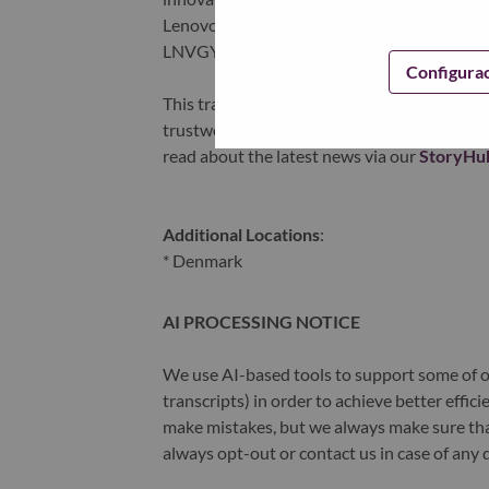
Lenovo is listed on the Hong Kong stock e
LNVGY).
Configura
This transformation together with Lenovo’s 
trustworthy, and smarter future for everyon
read about the latest news via our
StoryHu
Additional Locations
:
* Denmark
AI PROCESSING NOTICE
We use AI-based tools to support some of ou
transcripts) in order to achieve better effi
make mistakes, but we always make sure th
always opt-out or contact us in case of any 