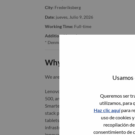
City:
Frederiksberg
Date:
jueves, Julio 9, 2026
Working Time:
Full-time
Additional Locations
:
* Denmark
Why Work at Lenovo
Usamos c
We are Lenovo. We do what we say. We o
Lenovo is a US$83 billion revenue global t
Queremos ser tra
500, and serving millions of customers every
utilizamos, para 
Smarter Technology for All, Lenovo has built
Haz clic aquí
para re
stack portfolio of AI-enabled, AI-ready, an
uso de cookies y
tablets), infrastructure (server, storage, 
recopilación de
infrastructure), software, solutions, and s
consentimiento de c
innovation is building a more equitable, tr