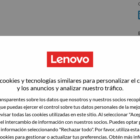
ookies y tecnologías similares para personalizar el 
wn what we do. We WOW our customers.
y los anuncios y analizar nuestro tráfico.
echnology powerhouse, ranked #153 in the Fortune Global
nsparentes sobre los datos que nosotros y nuestros socios recop
 day in 180 markets. Focused on a bold vision to deliver
que puedas ejercer el control sobre tus datos personales de la mej
 on its success as the world’s largest PC company with a full-
visar todas las cookies utilizadas en este sitio. Al seleccionar "Ace
d AI-optimized devices (PCs, workstations, smartphones,
 el intercambio de información con nuestros socios. Puedes optar 
edge, high performance computing and software defined
 información seleccionando "Rechazar todo". Por favor, utiliza est
ervices. Lenovo’s continued investment in world-changing
ookies para gestionar o actualizar tus preferencias. Obtén más in
ustworthy, and smarter future for everyone, everywhere.