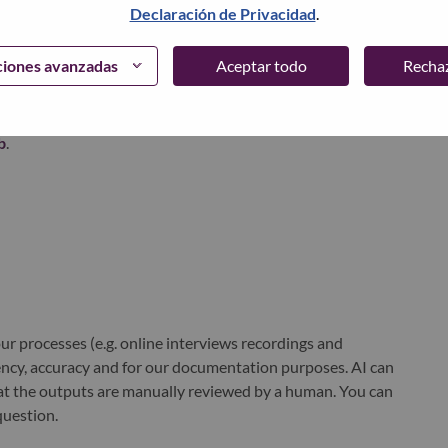
Declaración de Privacidad
.
xchange under Lenovo Group Limited (HKSE: 992) (ADR:
ciones avanzadas
Aceptar todo
Recha
world-changing innovation is building a more inclusive,
e, everywhere. To find out more visit
www.lenovo.com
, and
b
.
r processes (e.g. online interviews recordings and
ciency, accuracy and for our documentation purposes. AI can
at the outputs are manually reviewed by a human. You can
question.