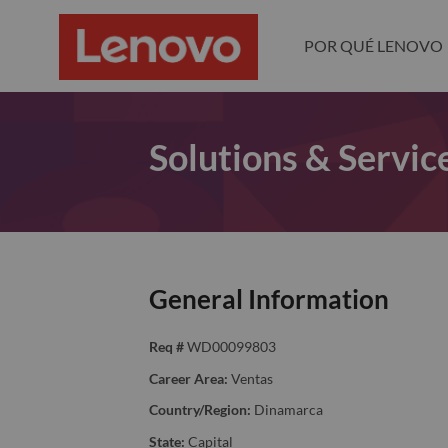
POR QUÉ LENOVO
Solutions & Servic
General Information
Req #
WD00099803
Career Area:
Ventas
Country/Region:
Dinamarca
State:
Capital