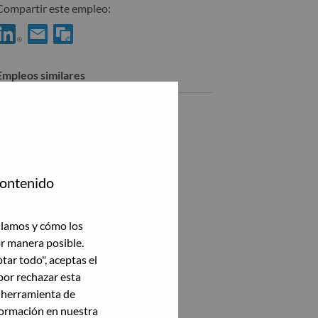
Compartir este empleo:
Compartir %jobname% con LinkedIn
Compartir %jobname% con un amigo por correo electrónico
Empleos similares
Nordic Distribution Manager
Frederiksberg, Capital, Dinamarca,
Ver todas
contenido
ilamos y cómo los
or manera posible.
ptar todo", aceptas el
por rechazar esta
a herramienta de
formación en nuestra