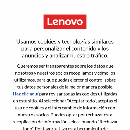
Menú
Solutions & Services Executive
Usamos cookies y tecnologías similares
para personalizar el contenido y los
anuncios y analizar nuestro tráfico.
Queremos ser transparentes sobre los datos que
nosotros y nuestros socios recopilamos y cómo los
General Information
utilizamos, para que puedas ejercer el control sobre
tus datos personales de la mejor manera posible.
Req #
WD00101535
Haz clic aquí
para revisar todas las cookies utilizadas
Career Area:
Ventas
en este sitio. Al seleccionar "Aceptar todo", aceptas el
uso de cookies y el intercambio de información con
Country/Region:
Hong Kong
nuestros socios. Puedes optar por rechazar esta
City:
Hong Kong
recopilación de información seleccionando "Rechazar
Date:
martes, Junio 30, 2026
todo". Por favor, utiliza esta herramienta de