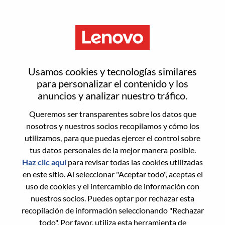
Menú
Solutions & Services Sales
Usamos cookies y tecnologías similares
Specialist - DaaS/ IaaS (Mid
para personalizar el contenido y los
anuncios y analizar nuestro tráfico.
Market & Channel)
Queremos ser transparentes sobre los datos que
nosotros y nuestros socios recopilamos y cómo los
utilizamos, para que puedas ejercer el control sobre
tus datos personales de la mejor manera posible.
Haz clic aquí
para revisar todas las cookies utilizadas
en este sitio. Al seleccionar "Aceptar todo", aceptas el
General Information
uso de cookies y el intercambio de información con
nuestros socios. Puedes optar por rechazar esta
Req #
WD00099777
recopilación de información seleccionando "Rechazar
Career Area:
Ventas
todo". Por favor, utiliza esta herramienta de