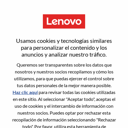
Menú
Solutions & Services Sales
Usamos cookies y tecnologías similares
Specialist
para personalizar el contenido y los
anuncios y analizar nuestro tráfico.
Queremos ser transparentes sobre los datos que
nosotros y nuestros socios recopilamos y cómo los
utilizamos, para que puedas ejercer el control sobre
tus datos personales de la mejor manera posible.
General Information
Haz clic aquí
para revisar todas las cookies utilizadas
en este sitio. Al seleccionar "Aceptar todo", aceptas el
Req #
WD00097351
uso de cookies y el intercambio de información con
Career Area:
Ventas
nuestros socios. Puedes optar por rechazar esta
recopilación de información seleccionando "Rechazar
Country/Region:
India
todo". Por favor, utiliza esta herramienta de