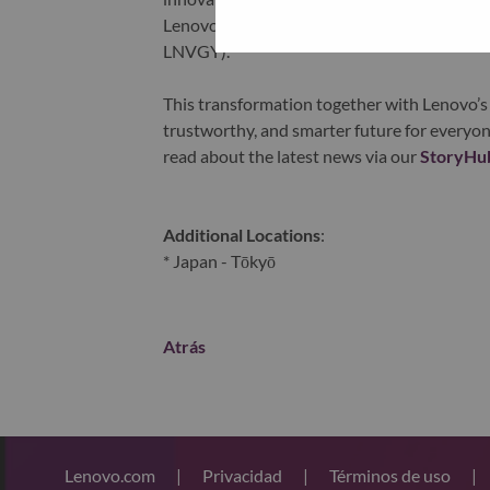
Lenovo is listed on the Hong Kong stock e
LNVGY).
This transformation together with Lenovo’s 
trustworthy, and smarter future for everyon
read about the latest news via our
StoryHu
Additional Locations
:
* Japan - Tōkyō
Atrás
Lenovo.com
|
Privacidad
|
Términos de uso
|