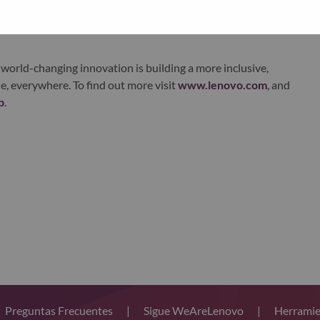
xchange under Lenovo Group Limited (HKSE: 992) (ADR:
world-changing innovation is building a more inclusive,
e, everywhere. To find out more visit
www.lenovo.com
, and
b
.
Preguntas Frecuentes
|
Sigue WeAreLenovo
|
Herramie