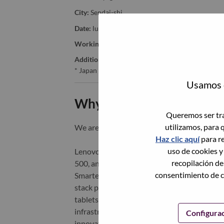
City:
Sendai-shi
Date:
lunes, Junio 22, 2026
Working Time:
Full-time
Additional Locations
:
* Japan - Tōkyō
Usamos c
Why Work at Lenovo
Queremos ser tra
utilizamos, para 
We are Lenovo. We do what we say. We o
Haz clic aquí
para re
uso de cookies y
Lenovo is a US$83 billion revenue global t
recopilación de
500, and serving millions of customers every
consentimiento de c
Smarter Technology for All, Lenovo has built
stack portfolio of AI-enabled, AI-ready, an
tablets), infrastructure (server, storage, 
infrastructure), software, solutions, and s
Configura
innovation is building a more equitable, tr