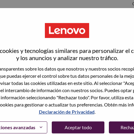
ookies y tecnologías similares para personalizar el 
y los anuncios y analizar nuestro tráfico.
nsparentes sobre los datos que nosotros y nuestros socios recop
que puedas ejercer el control sobre tus datos personales de la mej
wn what we do. We WOW our customers.
visar todas las cookies utilizadas en este sitio. Al seleccionar "Ace
 el intercambio de información con nuestros socios. Puedes optar 
echnology powerhouse, ranked #153 in the Fortune Global
 información seleccionando "Rechazar todo". Por favor, utiliza est
 day in 180 markets. Focused on a bold vision to deliver
ookies para gestionar o actualizar tus preferencias. Obtén más in
 on its success as the world’s largest PC company with a full-
Declaración de Privacidad
.
d AI-optimized devices (PCs, workstations, smartphones,
edge, high performance computing and software defined
ervices. Lenovo’s continued investment in world-changing
ciones avanzadas
Aceptar todo
Recha
ustworthy, and smarter future for everyone, everywhere.