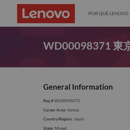
POR QUÉ LENOVO
WD00098371 東京本
General Information
Req #
WD00098371
Career Area:
Ventas
Country/Region:
Japón
State:
Miyagi