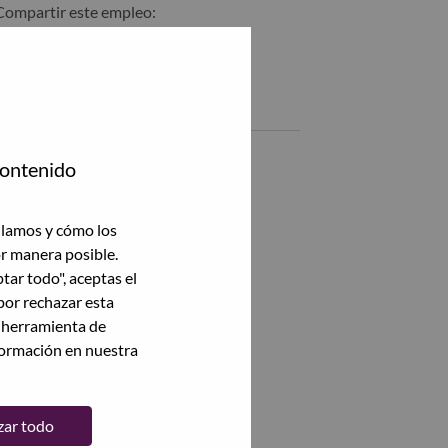
Compartir este empleo:
Compartir %jobname% con LinkedIn
Compartir %jobname% con un amigo por correo electrónico
Empleos similares
Ver todas
contenido
ilamos y cómo los
or manera posible.
ptar todo", aceptas el
por rechazar esta
a herramienta de
formación en nuestra
zar todo