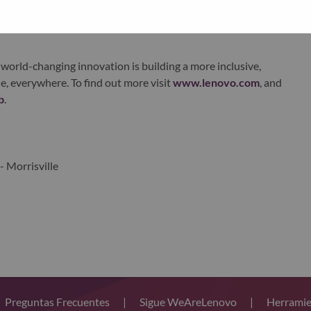
xchange under Lenovo Group Limited (HKSE: 992) (ADR:
world-changing innovation is building a more inclusive,
e, everywhere. To find out more visit
www.lenovo.com
, and
b
.
- Morrisville
Preguntas Frecuentes
|
Sigue WeAreLenovo
|
Herramie