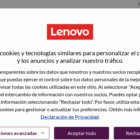
rrisville
ookies y tecnologías similares para personalizar el 
y los anuncios y analizar nuestro tráfico.
nsparentes sobre los datos que nosotros y nuestros socios recop
que puedas ejercer el control sobre tus datos personales de la mej
wn what we do. We WOW our customers.
visar todas las cookies utilizadas en este sitio. Al seleccionar "Ace
 el intercambio de información con nuestros socios. Puedes optar 
echnology powerhouse, ranked #196 in the Fortune Global
 información seleccionando "Rechazar todo". Por favor, utiliza est
 day in 180 markets. Focused on a bold vision to deliver
ookies para gestionar o actualizar tus preferencias. Obtén más in
 on its success as the world’s largest PC company with a full-
Declaración de Privacidad
.
d AI-optimized devices (PCs, workstations, smartphones,
edge, high performance computing and software defined
ervices. Lenovo’s continued investment in world-changing
ciones avanzadas
Aceptar todo
Recha
ustworthy, and smarter future for everyone, everywhere.