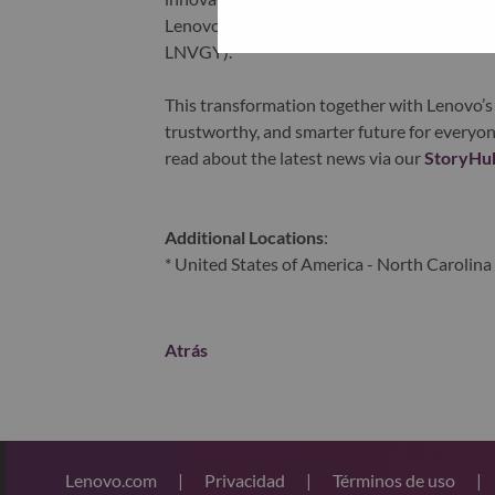
Lenovo is listed on the Hong Kong stock e
LNVGY).
This transformation together with Lenovo’s 
trustworthy, and smarter future for everyon
read about the latest news via our
StoryHu
Additional Locations
:
* United States of America - North Carolina 
Atrás
Lenovo.com
|
Privacidad
|
Términos de uso
|