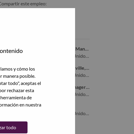
Compartir este empleo:
Compartir %jobname% con LinkedIn
Compartir %jobname% con un amigo por correo electrónico
Empleos similares
Remote Senior Business Operations Manager
contenido
Morrisville, North Carolina, Estados Unidos de América,
ISO GTM Program Director - Morrisville, NC
ilamos y cómo los
Morrisville, North Carolina, Estados Unidos de América,
or manera posible.
ptar todo", aceptas el
TruScale Channel Development Manager - NA
por rechazar esta
Morrisville, North Carolina, Estados Unidos de América,
a herramienta de
formación en nuestra
Sales Operations Manager II
Morrisville, North Carolina, Estados Unidos de América,
zar todo
Ver todas