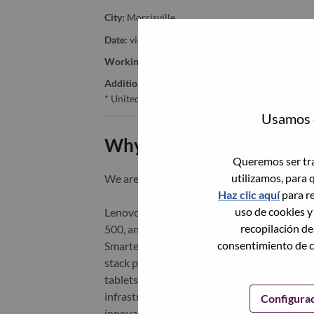
City:
Morrisville
Date:
viernes, Junio 26, 2026
Working Time:
Full-time
Additional Locations
:
* United States of America - North Carolina - Mo
Usamos c
Why Work at Lenovo
Queremos ser tra
utilizamos, para 
We are Lenovo. We do what we say. We o
Haz clic aquí
para re
uso de cookies y
Lenovo is a US$83 billion revenue global t
recopilación de
500, and serving millions of customers every
consentimiento de c
Smarter Technology for All, Lenovo has built
stack portfolio of AI-enabled, AI-ready, an
tablets), infrastructure (server, storage, 
infrastructure), software, solutions, and s
Configura
innovation is building a more equitable, tr