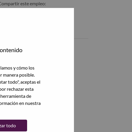
Compartir este empleo:
Compartir %jobname% con LinkedIn
Compartir %jobname% con un amigo por correo electrónico
Empleos similares
智能座舱软件SQA
contenido
上海（Shanghai）, Shanghai, China,
Security & Privacy Engineer
ilamos y cómo los
上海（Shanghai）, Shanghai, China,
or manera posible.
ptar todo", aceptas el
智驾域控制器硬件工程师
por rechazar esta
上海（Shanghai）, Shanghai, China,
a herramienta de
formación en nuestra
智能座舱多语言专家
上海（Shanghai）, Shanghai, China,
zar todo
Ver todas