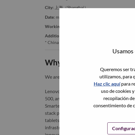
City:
上海（Shanghai）
Date:
miércoles, Junio 17, 2026
Working Time:
Full-time
Additional Locations
:
* China - Shanghai - 上海（Shanghai）
Usamos c
Why Work at Lenovo
Queremos ser tra
utilizamos, para 
We are Lenovo. We do what we say. We o
Haz clic aquí
para re
uso de cookies y
Lenovo is a US$83 billion revenue global t
recopilación de
500, and serving millions of customers every
consentimiento de c
Smarter Technology for All, Lenovo has built
stack portfolio of AI-enabled, AI-ready, an
tablets), infrastructure (server, storage, 
infrastructure), software, solutions, and s
Configura
innovation is building a more equitable, tr