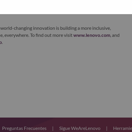
xchange under Lenovo Group Limited (HKSE: 992) (ADR:
world-changing innovation is building a more inclusive,
e, everywhere. To find out more visit
www.lenovo.com
, and
b
.
Preguntas Frecuentes
|
Sigue WeAreLenovo
|
Herramie