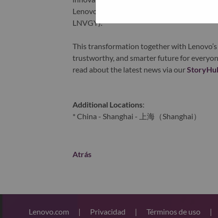
Lenovo is listed on the Hong Kong stock e
LNVGY).
This transformation together with Lenovo’s 
trustworthy, and smarter future for everyon
read about the latest news via our
StoryHu
Additional Locations
:
* China - Shanghai - 上海（Shanghai）
Atrás
Lenovo.com
|
Privacidad
|
Términos de uso
|