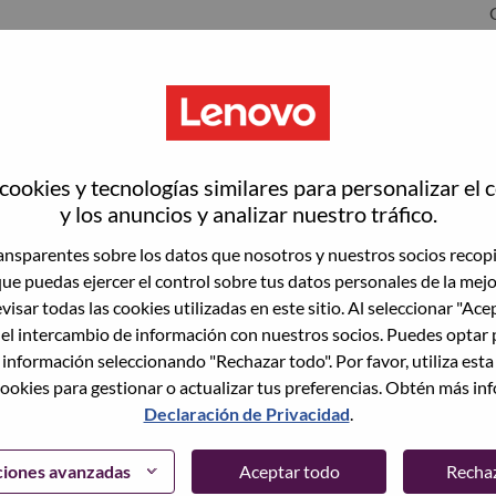
ookies y tecnologías similares para personalizar el 
y los anuncios y analizar nuestro tráfico.
nsparentes sobre los datos que nosotros y nuestros socios recop
que puedas ejercer el control sobre tus datos personales de la mej
wn what we do. We WOW our customers.
visar todas las cookies utilizadas en este sitio. Al seleccionar "Ace
 el intercambio de información con nuestros socios. Puedes optar 
echnology powerhouse, ranked #153 in the Fortune Global
 información seleccionando "Rechazar todo". Por favor, utiliza est
 day in 180 markets. Focused on a bold vision to deliver
ookies para gestionar o actualizar tus preferencias. Obtén más in
 on its success as the world’s largest PC company with a full-
Declaración de Privacidad
.
d AI-optimized devices (PCs, workstations, smartphones,
edge, high performance computing and software defined
ervices. Lenovo’s continued investment in world-changing
ciones avanzadas
Aceptar todo
Recha
ustworthy, and smarter future for everyone, everywhere.