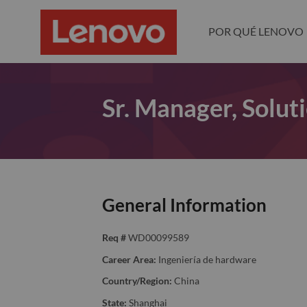
POR QUÉ LENOVO
Sr. Manager, Solut
General Information
Req #
WD00099589
Career Area:
Ingeniería de hardware
Country/Region:
China
State:
Shanghai