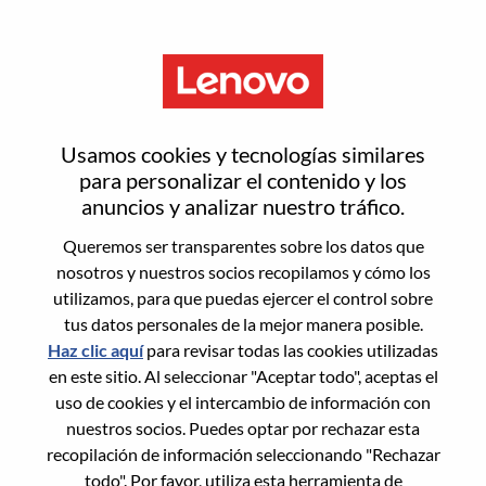
Menú
Sr. Offering Development
Usamos cookies y tecnologías similares
Consultant
para personalizar el contenido y los
anuncios y analizar nuestro tráfico.
Queremos ser transparentes sobre los datos que
nosotros y nuestros socios recopilamos y cómo los
utilizamos, para que puedas ejercer el control sobre
tus datos personales de la mejor manera posible.
General Information
Haz clic aquí
para revisar todas las cookies utilizadas
en este sitio. Al seleccionar "Aceptar todo", aceptas el
Req #
WD00101097
uso de cookies y el intercambio de información con
Career Area:
Ingeniería de hardware
nuestros socios. Puedes optar por rechazar esta
recopilación de información seleccionando "Rechazar
Country/Region:
Reino Unido
todo". Por favor, utiliza esta herramienta de