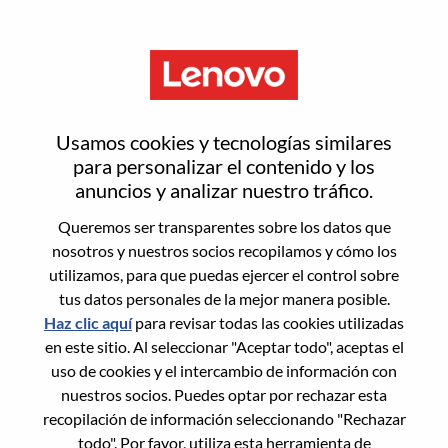
Menú
Gerente De Serviços Sr
Usamos cookies y tecnologías similares
para personalizar el contenido y los
anuncios y analizar nuestro tráfico.
Queremos ser transparentes sobre los datos que
nosotros y nuestros socios recopilamos y cómo los
General Information
utilizamos, para que puedas ejercer el control sobre
tus datos personales de la mejor manera posible.
Req #
WD00099815
Haz clic aquí
para revisar todas las cookies utilizadas
Career Area:
Tecnología de la información
en este sitio. Al seleccionar "Aceptar todo", aceptas el
uso de cookies y el intercambio de información con
Country/Region:
Brasil
nuestros socios. Puedes optar por rechazar esta
State:
São Paulo
recopilación de información seleccionando "Rechazar
City:
Sao Paulo
todo". Por favor, utiliza esta herramienta de