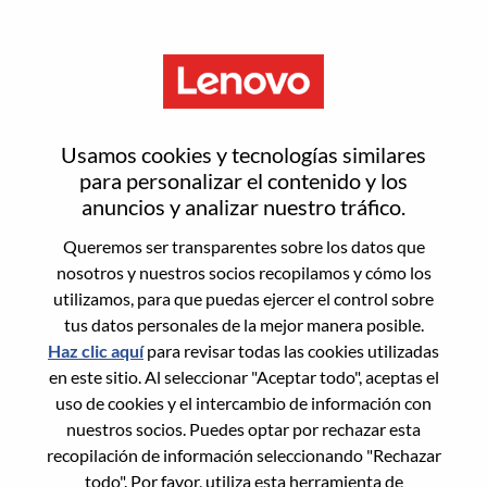
Menú
Strategic Account Executive –
Usamos cookies y tecnologías similares
AI Infrastructure (San Jose, CA)
para personalizar el contenido y los
anuncios y analizar nuestro tráfico.
Queremos ser transparentes sobre los datos que
nosotros y nuestros socios recopilamos y cómo los
utilizamos, para que puedas ejercer el control sobre
tus datos personales de la mejor manera posible.
General Information
Haz clic aquí
para revisar todas las cookies utilizadas
en este sitio. Al seleccionar "Aceptar todo", aceptas el
Req #
WD00101496
uso de cookies y el intercambio de información con
Career Area:
Ventas
nuestros socios. Puedes optar por rechazar esta
recopilación de información seleccionando "Rechazar
Country/Region:
Estados Unidos de América
todo". Por favor, utiliza esta herramienta de