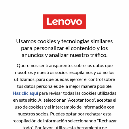
Menú
Strategic Insights Analyst
Usamos cookies y tecnologías similares
para personalizar el contenido y los
anuncios y analizar nuestro tráfico.
Queremos ser transparentes sobre los datos que
nosotros y nuestros socios recopilamos y cómo los
General Information
utilizamos, para que puedas ejercer el control sobre
tus datos personales de la mejor manera posible.
Req #
WD00099488
Haz clic aquí
para revisar todas las cookies utilizadas
Career Area:
Estrategia y operaciones
en este sitio. Al seleccionar "Aceptar todo", aceptas el
uso de cookies y el intercambio de información con
Country/Region:
Estados Unidos de América
nuestros socios. Puedes optar por rechazar esta
State:
North Carolina
recopilación de información seleccionando "Rechazar
City:
Morrisville
todo". Por favor, utiliza esta herramienta de