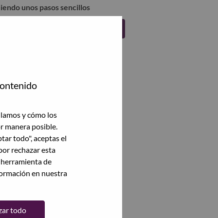
uiendo unos pasos sencillos
Regístrate
contenido
ilamos y cómo los
or manera posible.
ptar todo", aceptas el
por rechazar esta
a herramienta de
formación en nuestra
zar todo