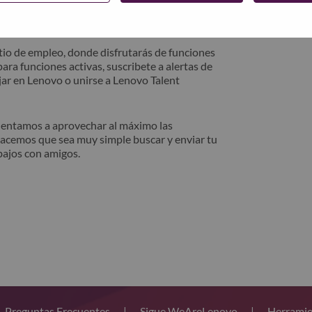
trónico. Un miembro de nuestro equipo se
después de la revisión.
io de empleo, donde disfrutarás de funciones
ara funciones activas, suscribete a alertas de
ar en Lenovo o unirse a Lenovo Talent
alentamos a aprovechar al máximo las
hacemos que sea muy simple buscar y enviar tu
bajos con amigos.
Preguntas Frecuentes
|
Sigue WeAreLenovo
|
Herramie