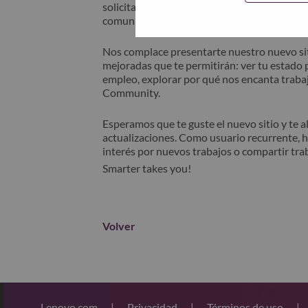
solicitante" en el asunto de su correo elec
comunicará contigo para obtener asistencia 
Nos complace presentarte nuestro nuevo sit
mejoradas que te permitirán: ver tu estado p
empleo, explorar por qué nos encanta trabaj
Community.
Esperamos que te guste el nuevo sitio y te 
actualizaciones. Como usuario recurrente, 
interés por nuevos trabajos o compartir tra
Smarter takes you!
Volver
Lenovo.com
|
Privacidad
|
Términos de uso
|