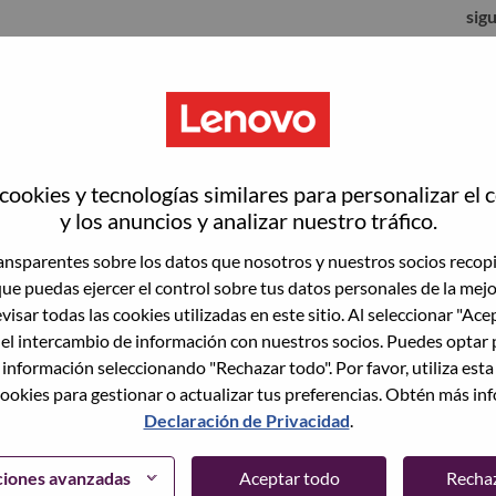
sig
ookies y tecnologías similares para personalizar el 
y los anuncios y analizar nuestro tráfico.
nsparentes sobre los datos que nosotros y nuestros socios recop
que puedas ejercer el control sobre tus datos personales de la mej
visar todas las cookies utilizadas en este sitio. Al seleccionar "Ace
 el intercambio de información con nuestros socios. Puedes optar 
to vacante actual, tenemos su correo electrónico
lvidó su contraseña?" para restablecer e iniciar
 información seleccionando "Rechazar todo". Por favor, utiliza est
ookies para gestionar o actualizar tus preferencias. Obtén más in
Declaración de Privacidad
.
egistrarte como nuevo usuario, comunícate con
support@lenovo.com
con los detalles del error y
ciones avanzadas
Aceptar todo
Recha
ncluye "Problema de inicio de sesión del