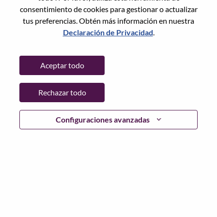
consentimiento de cookies para gestionar o actualizar
tus preferencias. Obtén más información en nuestra
Declaración de Privacidad
.
Contraseña
Aceptar todo
Rechazar todo
Iniciar sesión
¿Has olvidado tu contraseña?
Configuraciones avanzadas
Si eres un solicitante reciente para un puesto vacante
actual, tenemos su correo electrónico guardado en
nuestro sistema; seleccione "¿Olvidó su contraseña?" para
restablecer e iniciar sesión.
Si tienes problemas para iniciar sesión o registrarte como
nuevo usuario, comunícate con nuestro equipo de
recursos humanos en
hrsupport@lenovo.com
con los