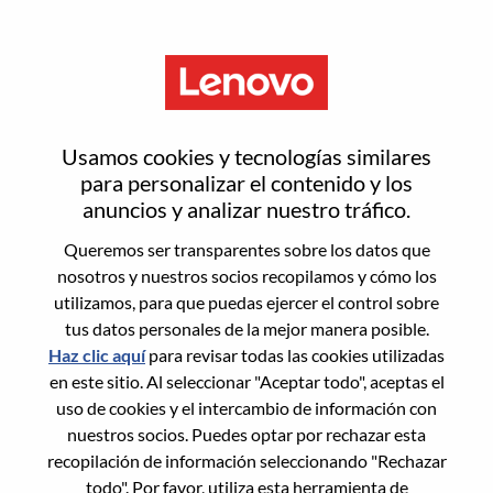
Menú
Inicia sesión o regístrate para
Usamos cookies y tecnologías similares
obtener una nueva cuenta de
para personalizar el contenido y los
anuncios y analizar nuestro tráfico.
usuario
Queremos ser transparentes sobre los datos que
nosotros y nuestros socios recopilamos y cómo los
utilizamos, para que puedas ejercer el control sobre
tus datos personales de la mejor manera posible.
Haz clic aquí
para revisar todas las cookies utilizadas
en este sitio. Al seleccionar "Aceptar todo", aceptas el
Usuario recurrente
uso de cookies y el intercambio de información con
nuestros socios. Puedes optar por rechazar esta
Inicio de sesión
recopilación de información seleccionando "Rechazar
Apellido
todo". Por favor, utiliza esta herramienta de