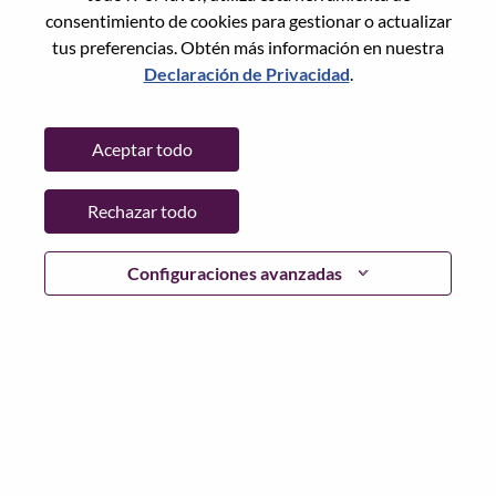
consentimiento de cookies para gestionar o actualizar
tus preferencias. Obtén más información en nuestra
Declaración de Privacidad
.
Contraseña
Aceptar todo
Rechazar todo
Iniciar sesión
¿Has olvidado tu contraseña?
Configuraciones avanzadas
Si eres un solicitante reciente para un puesto vacante
actual, tenemos su correo electrónico guardado en
nuestro sistema; seleccione "¿Olvidó su contraseña?" para
restablecer e iniciar sesión.
Si tienes problemas para iniciar sesión o registrarte como
nuevo usuario, comunícate con nuestro equipo de
recursos humanos en
hrsupport@lenovo.com
con los