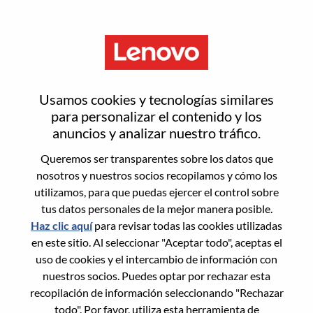
Menú
Inicia sesión o regístrate para
Usamos cookies y tecnologías similares
obtener una nueva cuenta de
para personalizar el contenido y los
anuncios y analizar nuestro tráfico.
usuario
Queremos ser transparentes sobre los datos que
nosotros y nuestros socios recopilamos y cómo los
utilizamos, para que puedas ejercer el control sobre
tus datos personales de la mejor manera posible.
Haz clic aquí
para revisar todas las cookies utilizadas
en este sitio. Al seleccionar "Aceptar todo", aceptas el
Usuario recurrente
uso de cookies y el intercambio de información con
nuestros socios. Puedes optar por rechazar esta
Inicio de sesión
recopilación de información seleccionando "Rechazar
Apellido
todo". Por favor, utiliza esta herramienta de