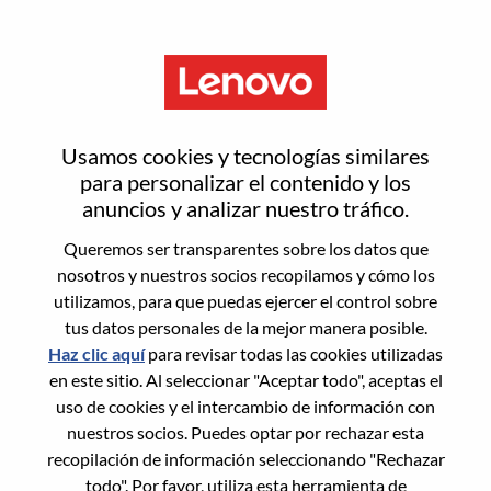
Menú
Inicia sesión o regístrate para
Usamos cookies y tecnologías similares
obtener una nueva cuenta de
para personalizar el contenido y los
anuncios y analizar nuestro tráfico.
usuario
Queremos ser transparentes sobre los datos que
nosotros y nuestros socios recopilamos y cómo los
utilizamos, para que puedas ejercer el control sobre
tus datos personales de la mejor manera posible.
Haz clic aquí
para revisar todas las cookies utilizadas
en este sitio. Al seleccionar "Aceptar todo", aceptas el
Usuario recurrente
uso de cookies y el intercambio de información con
nuestros socios. Puedes optar por rechazar esta
Inicio de sesión
recopilación de información seleccionando "Rechazar
Apellido
todo". Por favor, utiliza esta herramienta de