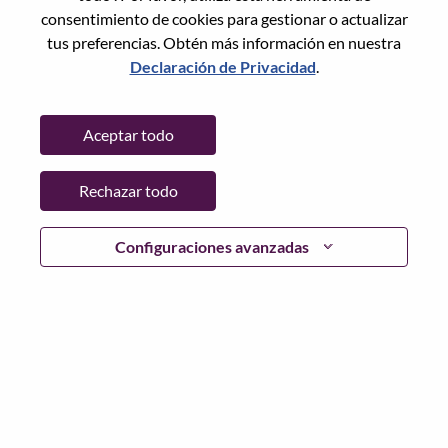
Restablece la contraseña con tu correo electrónico
Correo electrónico
*
consentimiento de cookies para gestionar o actualizar
tus preferencias. Obtén más información en nuestra
Declaración de Privacidad
.
Continuar
Aceptar todo
Volver
Rechazar todo
Configuraciones avanzadas
Lenovo.com
Privacidad
|
Términos de uso
|
Preguntas
Frecuentes
Sigue WeAreLenovo
|
Herramienta
de Consentimiento de Cookies