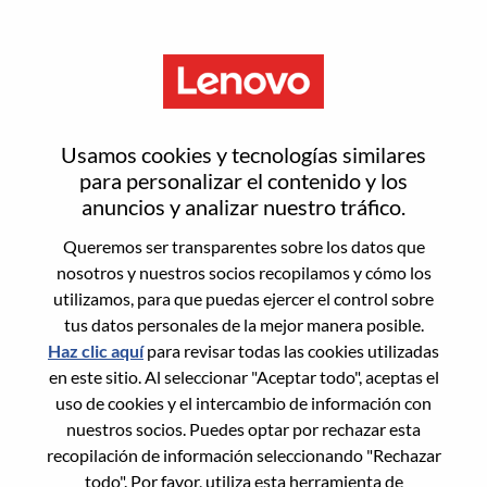
Menú
Restablecer contraseña
Usamos cookies y tecnologías similares
para personalizar el contenido y los
anuncios y analizar nuestro tráfico.
¿Estás seguro de que deseas
Queremos ser transparentes sobre los datos que
restablecer tu contraseña?
nosotros y nuestros socios recopilamos y cómo los
utilizamos, para que puedas ejercer el control sobre
tus datos personales de la mejor manera posible.
Enter the email address associated with your
Haz clic aquí
para revisar todas las cookies utilizadas
account, then click "Continue".
en este sitio. Al seleccionar "Aceptar todo", aceptas el
uso de cookies y el intercambio de información con
Te enviaremos un enlace por correo
nuestros socios. Puedes optar por rechazar esta
electrónico para restablecer tu contraseña.
recopilación de información seleccionando "Rechazar
todo". Por favor, utiliza esta herramienta de