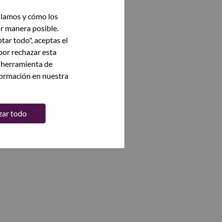
ilamos y cómo los
or manera posible.
ptar todo", aceptas el
por rechazar esta
a herramienta de
formación en nuestra
zar todo