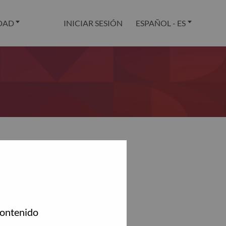
DAD
INICIAR SESIÓN
ESPAÑOL - ES
.
contenido