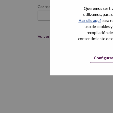
Restablece la contraseña con tu correo elec
Correo electrónico
*
Queremos ser tra
utilizamos, para 
Haz clic aquí
para re
uso de cookies y
recopilación de
Volver
consentimiento de c
Configura