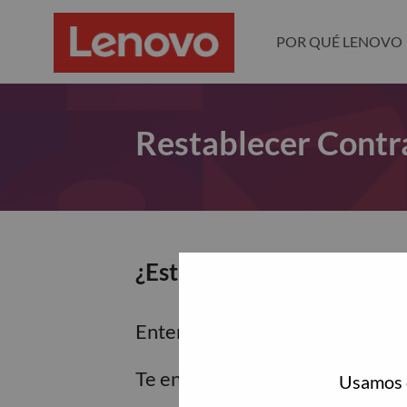
POR QUÉ LENOVO
Restablecer Contr
¿Estás seguro de que dese
Enter the email address associa
Te enviaremos un enlace por co
Usamos c