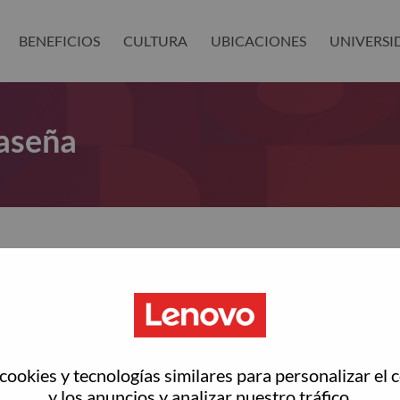
BENEFICIOS
CULTURA
UBICACIONES
UNIVERSI
aseña
as restablecer tu contraseña?
ted with your account, then click "Continue".
rreo electrónico para restablecer tu contraseña
ookies y tecnologías similares para personalizar el 
y los anuncios y analizar nuestro tráfico.