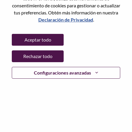
(
Restablecer
)
consentimiento de cookies para gestionar o actualizar
tus preferencias. Obtén más información en nuestra
Declaración de Privacidad
.
Global Social Manager
Marketing
Aceptar todo
Estados Unidos de América, Illinois, Chicago
N.º de solicitud: WD00099977
Publicado 15-Jun-2026
Rechazar todo
Postularse
Comp
Configuraciones avanzadas
Sr. Manager, Profit Management
Soporte de ventas
Estados Unidos de América, North Carolina, Morrisville
N.º de solicitud: WD00101343
Publicado 26-Jun-2026