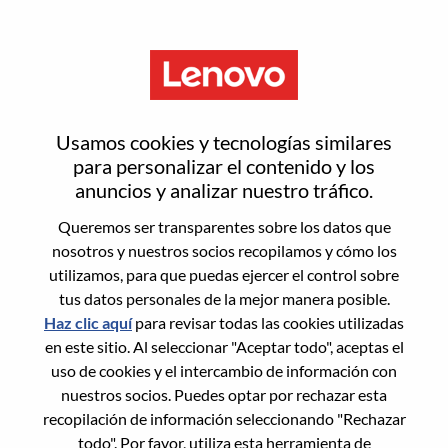
Menú
Más inteligente te impulsa
Usamos cookies y tecnologías similares
para personalizar el contenido y los
anuncios y analizar nuestro tráfico.
¿No sabes por dónde empezar?
Queremos ser transparentes sobre los datos que
Obtén recomendaciones
nosotros y nuestros socios recopilamos y cómo los
utilizamos, para que puedas ejercer el control sobre
tus datos personales de la mejor manera posible.
Buscar puestos vacantes
Haz clic aquí
para revisar todas las cookies utilizadas
Buscar puestos vacantes
en este sitio. Al seleccionar "Aceptar todo", aceptas el
uso de cookies y el intercambio de información con
31-40 de 64
jobs
nuestros socios. Puedes optar por rechazar esta
<<
Filtros
Ordenar por
1
2
3
4
5
6
7
recopilación de información seleccionando "Rechazar
Anterior
aplicados
todo". Por favor, utiliza esta herramienta de