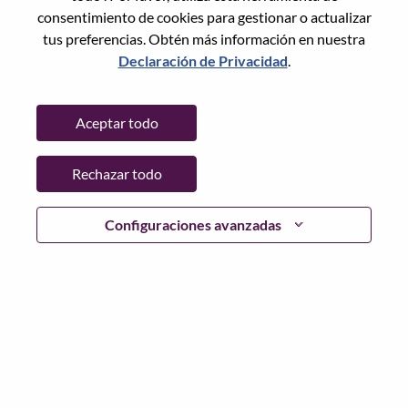
consentimiento de cookies para gestionar o actualizar
Apellido
*
tus preferencias. Obtén más información en nuestra
Declaración de Privacidad
.
Correo electrónico
*
Aceptar todo
Rechazar todo
Teléfono
Configuraciones avanzadas
País/Región
*
País/Región