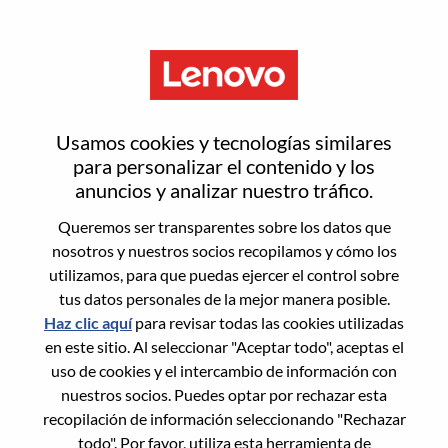
Menú
Únete a la Comunidad de
Usamos cookies y tecnologías similares
Talento de Lenovo
para personalizar el contenido y los
anuncios y analizar nuestro tráfico.
Queremos ser transparentes sobre los datos que
Mantente conectado a futuras oportunidades, a nuestra
nosotros y nuestros socios recopilamos y cómo los
cultura global y a las innovaciones que impulsan una
utilizamos, para que puedas ejercer el control sobre
tecnología más inteligente para todos al registrarte en la
tus datos personales de la mejor manera posible.
Comunidad de Talento de Lenovo. Smarter takes you
Haz clic aquí
para revisar todas las cookies utilizadas
en este sitio. Al seleccionar "Aceptar todo", aceptas el
uso de cookies y el intercambio de información con
nuestros socios. Puedes optar por rechazar esta
Nombre
*
recopilación de información seleccionando "Rechazar
todo". Por favor, utiliza esta herramienta de