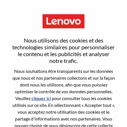
Menu
2026 Campus Recruitment -
Nous utilisons des cookies et des
Data & AI Engineer
technologies similaires pour personnaliser
le contenu et les publicités et analyser
notre trafic.
Nous souhaitons être transparents sur les données
que nous et nos partenaires collectons et sur la façon
dont nous les utilisons, afin que vous puissiez
General Information
optimiser le contrôle de vos données personnelles.
Veuillez
cliquer ici
pour consulter tous les cookies
Req #
WD00094344
utilisés sur ce site. En sélectionnant « Accepter tout »,
Career Area:
Informatique
vous acceptez notre utilisation des cookies et le
partage d'informations avec nos partenaires. Vous
Country/Region:
Malaisie
pouvez choisir de vous désinscrire de cette collecte