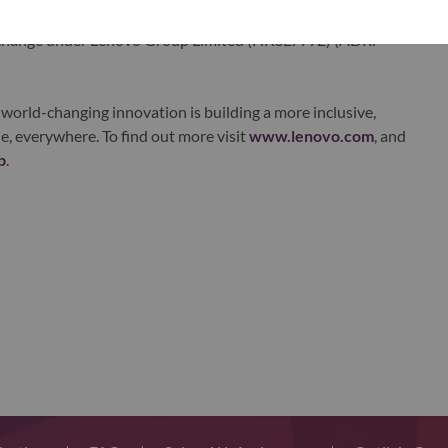
ustworthy, and smarter future for everyone, everywhere.
xchange under Lenovo Group Limited (HKSE: 992) (ADR:
world-changing innovation is building a more inclusive,
e, everywhere. To find out more visit
www.lenovo.com
, and
b
.