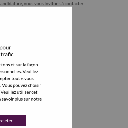
candidature, nous vous invitons à contacter
ability@lenovo.com
Partagez cet emploi:
Share 游戏体验测试工程师 with LinkedIn
Share 游戏体验测试工程师 with a friend via e-mail
 pour
Emplois similaires
trafic.
tons et sur la façon
AI Wearable BB Engineer
rsonnelles. Veuillez
武汉（Wuhan）, Hubei, Chine,
cepter tout », vous
s. Vous pouvez choisir
IT应用运维工程师
Veuillez utiliser cet
武汉（Wuhan）, Hubei, Chine,
 savoir plus sur notre
Voir tout
rejeter