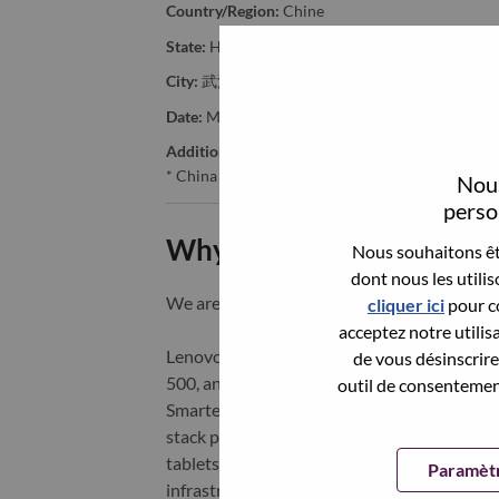
Country/Region:
Chine
State:
Hubei
City:
武汉（Wuhan）
Date:
Mercredi, mai 20, 2026
Additional Locations
:
* China
Nous
person
Why Work at Lenovo
Nous souhaitons êtr
dont nous les utili
We are Lenovo. We do what we say. We o
cliquer ici
pour co
acceptez notre utilis
Lenovo is a US$83 billion revenue global t
de vous désinscrire 
500, and serving millions of customers every
outil de consentement
Smarter Technology for All, Lenovo has built
stack portfolio of AI-enabled, AI-ready, an
tablets), infrastructure (server, storage, 
Paramètr
infrastructure), software, solutions, and s