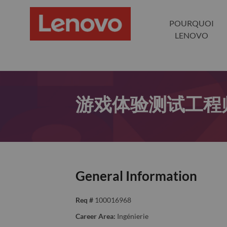
POURQUOI
LENOVO
游戏体验测试工程
General Information
Req #
100016968
Career Area:
Ingénierie