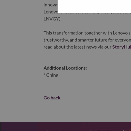
innovation is building a more equitable, tr
Lenovo is listed on the Hong Kong stock e
LNVGY).
This transformation together with Lenovo’s 
trustworthy, and smarter future for everyon
read about the latest news via our
StoryHu
Additional Locations
:
* China
Go back