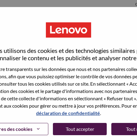
 utilisons des cookies et des technologies similaires
naliser le contenu et les publicités et analyser notre 
e transparents sur les données que nous et nos partenaires collec
sons, afin que vous puissiez optimiser le contrôle de vos données pe
wn what we do. We WOW our customers.
nsulter tous les cookies utilisés sur ce site. En sélectionnant « Ac
ation des cookies et le partage d'informations avec nos partenaire
echnology powerhouse, ranked #153 in the Fortune Global
de cette collecte d'informations en sélectionnant « Refuser tout ». 
 day in 180 markets. Focused on a bold vision to deliver
 aux cookies pour gérer ou mettre à jour vos préférences. Pour en
 on its success as the world’s largest PC company with a full-
déclaration de confidentialité
.
d AI-optimized devices (PCs, workstations, smartphones,
edge, high performance computing and software defined
es des cookies
Tout accepter
Tout 
ervices. Lenovo’s continued investment in world-changing