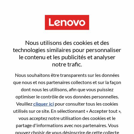
Menu
汽车座舱基础软件高级经理
Nous utilisons des cookies et des
technologies similaires pour personnaliser
le contenu et les publicités et analyser
notre trafic.
Nous souhaitons être transparents sur les données
General Information
que nous et nos partenaires collectons et sur la façon
dont nous les utilisons, afin que vous puissiez
Req #
WD00099588
optimiser le contrôle de vos données personnelles.
Career Area:
Ingénierie matérielle
Veuillez
cliquer ici
pour consulter tous les cookies
utilisés sur ce site. En sélectionnant « Accepter tout »,
Country/Region:
Chine
vous acceptez notre utilisation des cookies et le
State:
Shanghai
partage d'informations avec nos partenaires. Vous
City:
上海（Shanghai）
pouvez choisir de vous désinscrire de cette collecte