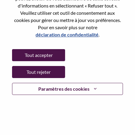
d'informations en sélectionnant « Refuser tout ».
Date:
Mercredi, juin 17, 2026
Veuillez utiliser cet outil de consentement aux
Working Time:
Full-time
cookies pour gérer ou mettre à jour vos préférences.
Additional Locations
:
Pour en savoir plus sur notre
* China - Shanghai - 上海（Shanghai）
déclaration de confidentialité
.
Why Work at Lenovo
Tout accepter
We are Lenovo. We do what we say. We own what we do.
Tout rejeter
We WOW our customers.
Paramètres des cookies
Lenovo is a US$83 billion revenue global technology
powerhouse, ranked #153 in the Fortune Global 500, and
serving millions of customers every day in 180 markets.
Focused on a bold vision to deliver Smarter Technology
for All, Lenovo has built on its success as the world’s
largest PC company with a full-stack portfolio of AI-
enabled, AI-ready, and AI-optimized devices (PCs,