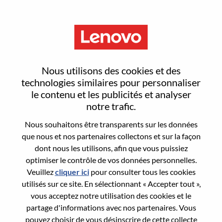
Menu
商业化运营高级主管
Nous utilisons des cookies et des
technologies similaires pour personnaliser
le contenu et les publicités et analyser
notre trafic.
Nous souhaitons être transparents sur les données
General Information
que nous et nos partenaires collectons et sur la façon
dont nous les utilisons, afin que vous puissiez
Req #
WD00101069
optimiser le contrôle de vos données personnelles.
Career Area:
Gestion de produits
Veuillez
cliquer ici
pour consulter tous les cookies
utilisés sur ce site. En sélectionnant « Accepter tout »,
Country/Region:
Chine
vous acceptez notre utilisation des cookies et le
State:
Beijing
partage d'informations avec nos partenaires. Vous
City:
北京（Beijing）
pouvez choisir de vous désinscrire de cette collecte