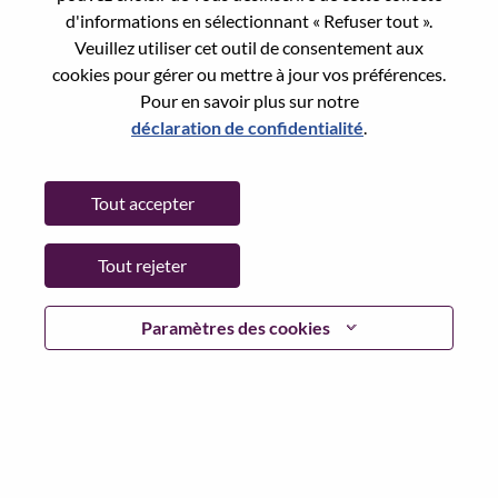
d'informations en sélectionnant « Refuser tout ».
Date:
Mercredi, juin 17, 2026
Veuillez utiliser cet outil de consentement aux
Working Time:
Full-time
cookies pour gérer ou mettre à jour vos préférences.
Additional Locations
:
Pour en savoir plus sur notre
* China - Beijing - 北京（Beijing）
déclaration de confidentialité
.
Why Work at Lenovo
Tout accepter
We are Lenovo. We do what we say. We own what we do.
Tout rejeter
We WOW our customers.
Paramètres des cookies
Lenovo is a US$83 billion revenue global technology
powerhouse, ranked #153 in the Fortune Global 500, and
serving millions of customers every day in 180 markets.
Focused on a bold vision to deliver Smarter Technology
for All, Lenovo has built on its success as the world’s
largest PC company with a full-stack portfolio of AI-
enabled, AI-ready, and AI-optimized devices (PCs,