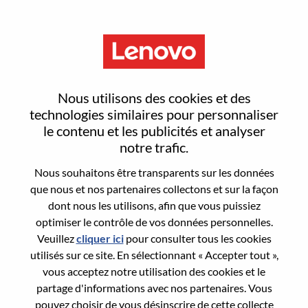
Menu
手机硬件项目管理
Nous utilisons des cookies et des
technologies similaires pour personnaliser
le contenu et les publicités et analyser
notre trafic.
Nous souhaitons être transparents sur les données
General Information
que nous et nos partenaires collectons et sur la façon
dont nous les utilisons, afin que vous puissiez
Req #
100017218
optimiser le contrôle de vos données personnelles.
Career Area:
Gestion de projets
Veuillez
cliquer ici
pour consulter tous les cookies
utilisés sur ce site. En sélectionnant « Accepter tout »,
Country/Region:
Chine
vous acceptez notre utilisation des cookies et le
State:
Shanghai
partage d'informations avec nos partenaires. Vous
City:
上海（Shanghai）
pouvez choisir de vous désinscrire de cette collecte