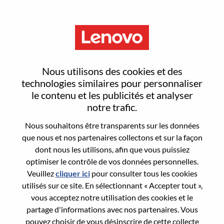
Menu
AI Engineering Director, LATC
Nous utilisons des cookies et des
technologies similaires pour personnaliser
le contenu et les publicités et analyser
notre trafic.
Nous souhaitons être transparents sur les données
General Information
que nous et nos partenaires collectons et sur la façon
dont nous les utilisons, afin que vous puissiez
Req #
WD00100542
optimiser le contrôle de vos données personnelles.
Career Area:
Ingénierie matérielle
Veuillez
cliquer ici
pour consulter tous les cookies
utilisés sur ce site. En sélectionnant « Accepter tout »,
Country/Region:
Royaume-Uni
vous acceptez notre utilisation des cookies et le
City:
Edinburgh
partage d'informations avec nos partenaires. Vous
Date:
Mercredi, juin 10, 2026
pouvez choisir de vous désinscrire de cette collecte