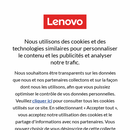
Menu
AI Solutions Architect, Agentic
Nous utilisons des cookies et des
AI
technologies similaires pour personnaliser
le contenu et les publicités et analyser
notre trafic.
Nous souhaitons être transparents sur les données
que nous et nos partenaires collectons et sur la façon
dont nous les utilisons, afin que vous puissiez
General Information
optimiser le contrôle de vos données personnelles.
Veuillez
cliquer ici
pour consulter tous les cookies
Req #
WD00099193
utilisés sur ce site. En sélectionnant « Accepter tout »,
Career Area:
Intelligence artificielle
vous acceptez notre utilisation des cookies et le
partage d'informations avec nos partenaires. Vous
Country/Region:
États-Unis d’Amérique
pouvez choisir de vous désinscrire de cette collecte