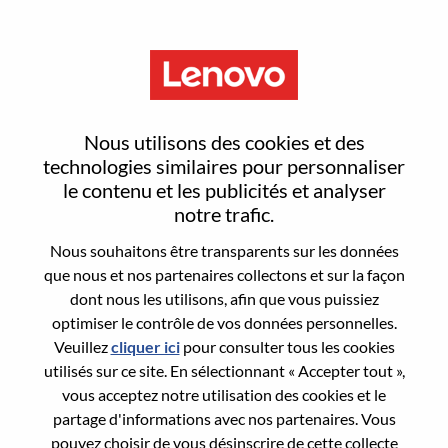
Menu
Advisory Researcher, Hybrid
Nous utilisons des cookies et des
Cloud Security
technologies similaires pour personnaliser
le contenu et les publicités et analyser
notre trafic.
Nous souhaitons être transparents sur les données
que nous et nos partenaires collectons et sur la façon
dont nous les utilisons, afin que vous puissiez
General Information
optimiser le contrôle de vos données personnelles.
Veuillez
cliquer ici
pour consulter tous les cookies
Req #
WD00101994
utilisés sur ce site. En sélectionnant « Accepter tout »,
Career Area:
Recherche/Développement
vous acceptez notre utilisation des cookies et le
partage d'informations avec nos partenaires. Vous
Country/Region:
Israël
pouvez choisir de vous désinscrire de cette collecte