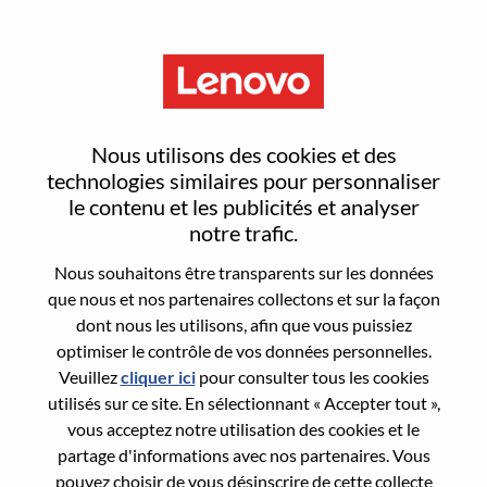
Menu
Alternant - ISR Commercial
Nous utilisons des cookies et des
B2C
technologies similaires pour personnaliser
le contenu et les publicités et analyser
notre trafic.
Nous souhaitons être transparents sur les données
que nous et nos partenaires collectons et sur la façon
dont nous les utilisons, afin que vous puissiez
General Information
optimiser le contrôle de vos données personnelles.
Veuillez
cliquer ici
pour consulter tous les cookies
Req #
WD00099007
utilisés sur ce site. En sélectionnant « Accepter tout »,
Career Area:
Ventes
vous acceptez notre utilisation des cookies et le
partage d'informations avec nos partenaires. Vous
Country/Region:
France
pouvez choisir de vous désinscrire de cette collecte