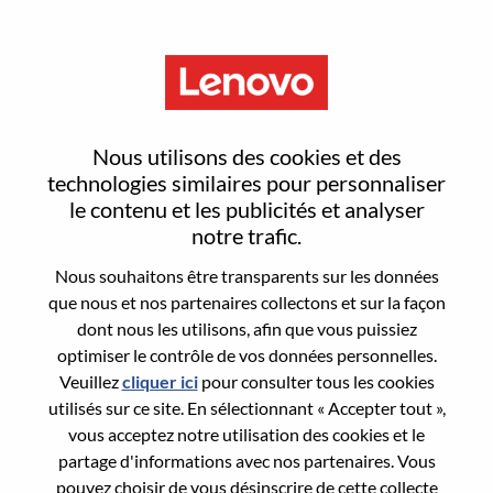
Menu
Alternance – Sales Operations
Nous utilisons des cookies et des
(H/F)
technologies similaires pour personnaliser
le contenu et les publicités et analyser
notre trafic.
Nous souhaitons être transparents sur les données
que nous et nos partenaires collectons et sur la façon
dont nous les utilisons, afin que vous puissiez
General Information
optimiser le contrôle de vos données personnelles.
Veuillez
cliquer ici
pour consulter tous les cookies
Req #
WD00098982
utilisés sur ce site. En sélectionnant « Accepter tout »,
Career Area:
Chaîne d’approvisionnement
vous acceptez notre utilisation des cookies et le
partage d'informations avec nos partenaires. Vous
Country/Region:
France
pouvez choisir de vous désinscrire de cette collecte