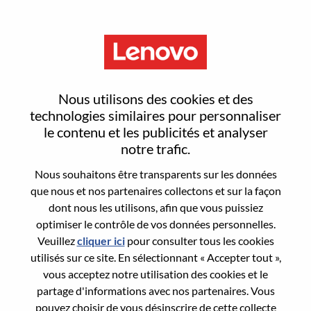
Menu
Analista De Desenvolvimento
Nous utilisons des cookies et des
De Negócios
technologies similaires pour personnaliser
le contenu et les publicités et analyser
notre trafic.
Nous souhaitons être transparents sur les données
que nous et nos partenaires collectons et sur la façon
dont nous les utilisons, afin que vous puissiez
General Information
optimiser le contrôle de vos données personnelles.
Veuillez
cliquer ici
pour consulter tous les cookies
Req #
WD00100743
utilisés sur ce site. En sélectionnant « Accepter tout »,
Career Area:
Gestion de produits
vous acceptez notre utilisation des cookies et le
partage d'informations avec nos partenaires. Vous
Country/Region:
Brésil
pouvez choisir de vous désinscrire de cette collecte