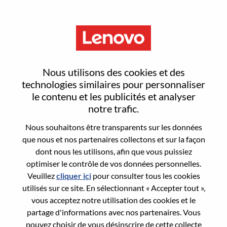
Menu
Sr Financial Planning Analyst
Nous utilisons des cookies et des
technologies similaires pour personnaliser
le contenu et les publicités et analyser
notre trafic.
Nous souhaitons être transparents sur les données
General Information
que nous et nos partenaires collectons et sur la façon
dont nous les utilisons, afin que vous puissiez
Req #
WD00099097
optimiser le contrôle de vos données personnelles.
Career Area:
Comptabilité/Finances
Veuillez
cliquer ici
pour consulter tous les cookies
utilisés sur ce site. En sélectionnant « Accepter tout »,
Country/Region:
Brésil
vous acceptez notre utilisation des cookies et le
State:
São Paulo
partage d'informations avec nos partenaires. Vous
City:
Sao Paulo
pouvez choisir de vous désinscrire de cette collecte