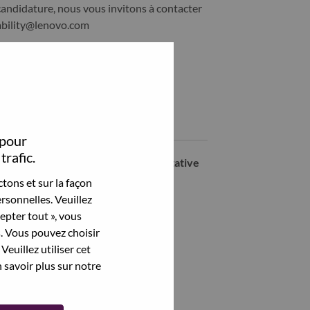
candidature, nous vous invitons à contacter
ability@lenovo.com
Partagez cet emploi:
hare Associado de Vendas Jr. (Vaga Afirmativa para PCD) with Li
Share Associado de Vendas Jr. (Vaga Afirmativa para PCD) wi
Emplois similaires
 pour
trafic.
Inside Client Relationship Representative
Sao Paulo, São Paulo, Brésil,
tons et sur la façon
rsonnelles. Veuillez
cepter tout », vous
Voir tout
s. Vous pouvez choisir
Veuillez utiliser cet
 savoir plus sur notre