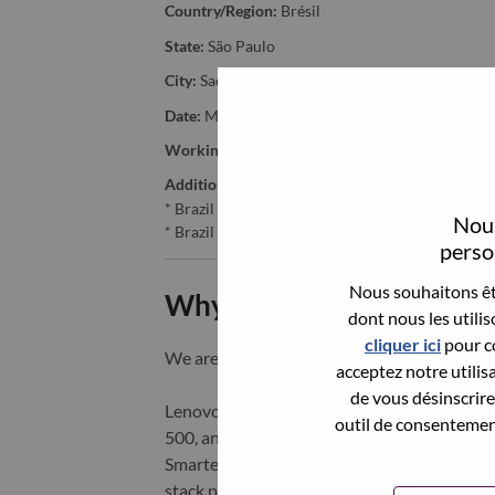
Country/Region:
Brésil
State:
São Paulo
City:
Sao Paulo
Date:
Mardi, juin 9, 2026
Working Time:
Full-time
Additional Locations
:
* Brazil - São Paulo - São Paulo
Nous
* Brazil - São Paulo - Sao Paulo
person
Nous souhaitons êtr
Why Work at Lenovo
dont nous les utili
cliquer ici
pour co
We are Lenovo. We do what we say. We o
acceptez notre utilis
de vous désinscrire 
Lenovo is a US$83 billion revenue global t
outil de consentement
500, and serving millions of customers every
Smarter Technology for All, Lenovo has built
stack portfolio of AI-enabled, AI-ready, an