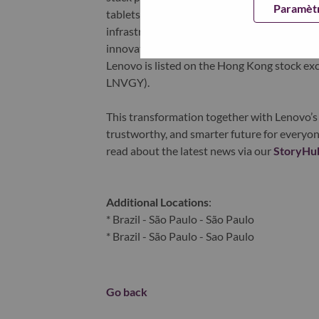
Paramètr
tablets), infrastructure (server, storage, 
infrastructure), software, solutions, and s
innovation is building a more equitable, tr
Lenovo is listed on the Hong Kong stock e
LNVGY).
This transformation together with Lenovo’s 
trustworthy, and smarter future for everyon
read about the latest news via our
StoryHu
Additional Locations
:
* Brazil - São Paulo - São Paulo
* Brazil - São Paulo - Sao Paulo
Go back