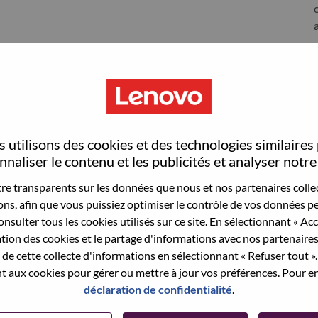
S
 utilisons des cookies et des technologies similaires
naliser le contenu et les publicités et analyser notre 
e transparents sur les données que nous et nos partenaires collec
sons, afin que vous puissiez optimiser le contrôle de vos données pe
nsulter tous les cookies utilisés sur ce site. En sélectionnant « Ac
wn what we do. We WOW our customers.
ation des cookies et le partage d'informations avec nos partenaire
de cette collecte d'informations en sélectionnant « Refuser tout ». 
echnology powerhouse, ranked #153 in the Fortune Global
 aux cookies pour gérer ou mettre à jour vos préférences. Pour en
 day in 180 markets. Focused on a bold vision to deliver
déclaration de confidentialité
.
 on its success as the world’s largest PC company with a full-
d AI-optimized devices (PCs, workstations, smartphones,