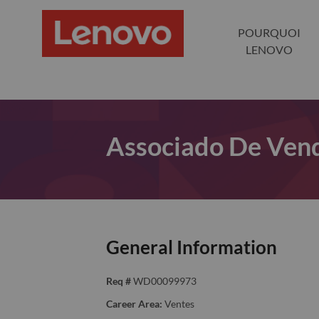
POURQUOI
LENOVO
Associado De Vend
General Information
Req #
WD00099973
Career Area:
Ventes