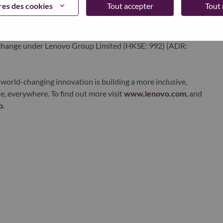
es des cookies
Tout accepter
Tout 
edge, high performance computing and software defined
ervices. Lenovo’s continued investment in world-changing
ustworthy, and smarter future for everyone, everywhere.
xchange under Lenovo Group Limited (HKSE: 992) (ADR:
world-changing innovation is building a more inclusive,
e, everywhere. To find out more visit
www.lenovo.com
, and
b
.