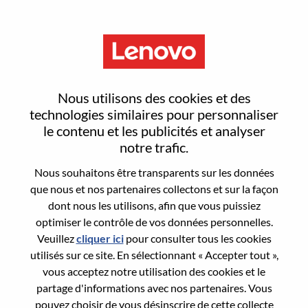
Menu
B2B Software & Monetization
Nous utilisons des cookies et des
Product Marketing Specialist
technologies similaires pour personnaliser
le contenu et les publicités et analyser
notre trafic.
Nous souhaitons être transparents sur les données
que nous et nos partenaires collectons et sur la façon
dont nous les utilisons, afin que vous puissiez
General Information
optimiser le contrôle de vos données personnelles.
Veuillez
cliquer ici
pour consulter tous les cookies
Req #
WD00100131
utilisés sur ce site. En sélectionnant « Accepter tout »,
Career Area:
Marketing
vous acceptez notre utilisation des cookies et le
partage d'informations avec nos partenaires. Vous
Country/Region:
Brésil
pouvez choisir de vous désinscrire de cette collecte