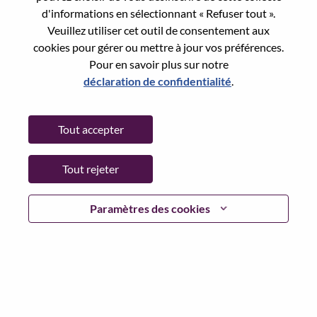
State:
Guangdong
d'informations en sélectionnant « Refuser tout ».
City:
深圳（Shenzhen）
Veuillez utiliser cet outil de consentement aux
Date:
Mercredi, mai 20, 2026
cookies pour gérer ou mettre à jour vos préférences.
Pour en savoir plus sur notre
Working Time:
Full-time
déclaration de confidentialité
.
Additional Locations
:
* China - Guangdong - 深圳（Shenzhen）
Tout accepter
Why Work at Lenovo
Tout rejeter
We are Lenovo. We do what we say. We own what we do.
Paramètres des cookies
We WOW our customers.
Lenovo is a US$83 billion revenue global technology
powerhouse, ranked #153 in the Fortune Global 500, and
serving millions of customers every day in 180 markets.
Focused on a bold vision to deliver Smarter Technology
for All, Lenovo has built on its success as the world’s