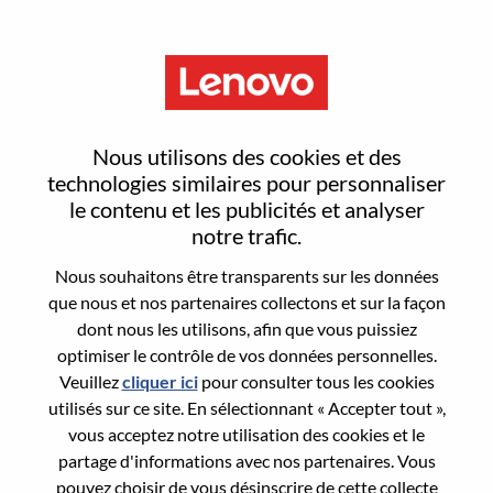
Menu
[LPS] Sales Enablement
Nous utilisons des cookies et des
Program Mgr I
technologies similaires pour personnaliser
le contenu et les publicités et analyser
notre trafic.
Nous souhaitons être transparents sur les données
que nous et nos partenaires collectons et sur la façon
dont nous les utilisons, afin que vous puissiez
General Information
optimiser le contrôle de vos données personnelles.
Veuillez
cliquer ici
pour consulter tous les cookies
Req #
WD00098045
utilisés sur ce site. En sélectionnant « Accepter tout »,
Career Area:
Service après-vente
vous acceptez notre utilisation des cookies et le
partage d'informations avec nos partenaires. Vous
Country/Region:
Chine
pouvez choisir de vous désinscrire de cette collecte