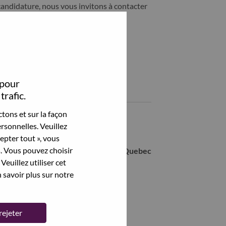
candidature, nous vous invitons à contacter
ability@lenovo.com
Partagez cet emploi:
hare Bilingual Senior Solutions Sales Executive with LinkedIn
Share Bilingual Senior Solutions Sales Executive with a friend
 pour
Emplois similaires
trafic.
tons et sur la façon
PC Specialist Education Québec
rsonnelles. Veuillez
Montreal, Quebec, Canada,
cepter tout », vous
s. Vous pouvez choisir
Channel Sales Account Executive - Quebec
Veuillez utiliser cet
Montreal, Quebec, Canada,
 savoir plus sur notre
Voir tout
rejeter