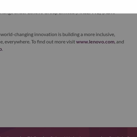
ustworthy, and smarter future for everyone, everywhere.
xchange under Lenovo Group Limited (HKSE: 992) (ADR:
world-changing innovation is building a more inclusive,
e, everywhere. To find out more visit
www.lenovo.com
, and
b
.