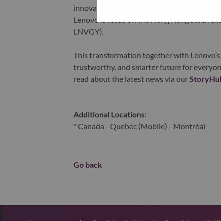
innovation is building a more equitable, tr
Lenovo is listed on the Hong Kong stock e
LNVGY).
This transformation together with Lenovo’s 
trustworthy, and smarter future for everyon
read about the latest news via our
StoryHu
Additional Locations
:
* Canada - Quebec (Mobile) - Montréal
Go back