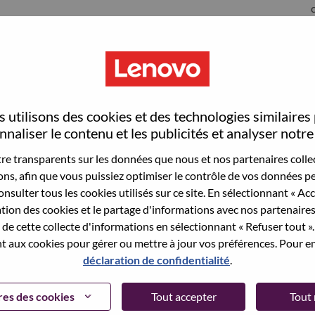
S
 utilisons des cookies et des technologies similaires
naliser le contenu et les publicités et analyser notre 
e transparents sur les données que nous et nos partenaires collec
sons, afin que vous puissiez optimiser le contrôle de vos données pe
wn what we do. We WOW our customers.
nsulter tous les cookies utilisés sur ce site. En sélectionnant « Ac
ation des cookies et le partage d'informations avec nos partenaire
echnology powerhouse, ranked #153 in the Fortune Global
de cette collecte d'informations en sélectionnant « Refuser tout ». 
 day in 180 markets. Focused on a bold vision to deliver
 aux cookies pour gérer ou mettre à jour vos préférences. Pour en
 on its success as the world’s largest PC company with a full-
déclaration de confidentialité
.
d AI-optimized devices (PCs, workstations, smartphones,
edge, high performance computing and software defined
es des cookies
Tout accepter
Tout 
ervices. Lenovo’s continued investment in world-changing