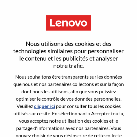
Menu
Client Relationship Manager -
Nous utilisons des cookies et des
San Jose Or Santa Clara
technologies similaires pour personnaliser
le contenu et les publicités et analyser
notre trafic.
Nous souhaitons être transparents sur les données
que nous et nos partenaires collectons et sur la façon
dont nous les utilisons, afin que vous puissiez
General Information
optimiser le contrôle de vos données personnelles.
Veuillez
cliquer ici
pour consulter tous les cookies
Req #
WD00101163
utilisés sur ce site. En sélectionnant « Accepter tout »,
Career Area:
Ventes
vous acceptez notre utilisation des cookies et le
partage d'informations avec nos partenaires. Vous
Country/Region:
États-Unis d’Amérique
pouvez choisir de vous désinscrire de cette collecte