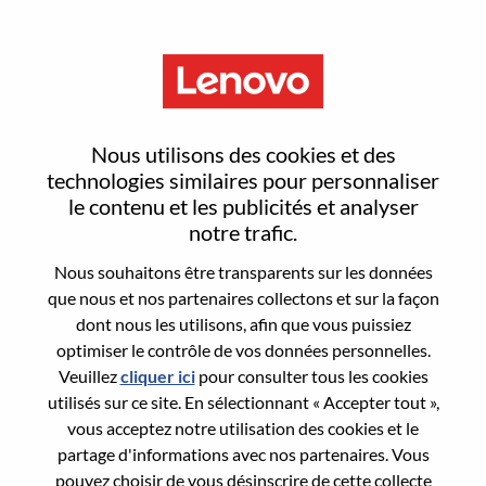
Menu
Cloud AI/ML Engineer
Nous utilisons des cookies et des
technologies similaires pour personnaliser
le contenu et les publicités et analyser
notre trafic.
Nous souhaitons être transparents sur les données
General Information
que nous et nos partenaires collectons et sur la façon
dont nous les utilisons, afin que vous puissiez
Req #
WD00100047
optimiser le contrôle de vos données personnelles.
Career Area:
Ingénierie matérielle
Veuillez
cliquer ici
pour consulter tous les cookies
utilisés sur ce site. En sélectionnant « Accepter tout »,
Country/Region:
Roumanie
vous acceptez notre utilisation des cookies et le
City:
Bucharest
partage d'informations avec nos partenaires. Vous
Date:
Jeudi, juin 18, 2026
pouvez choisir de vous désinscrire de cette collecte