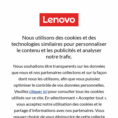
Menu
Data Science Specialist
Nous utilisons des cookies et des
technologies similaires pour personnaliser
le contenu et les publicités et analyser
notre trafic.
Nous souhaitons être transparents sur les données
General Information
que nous et nos partenaires collectons et sur la façon
dont nous les utilisons, afin que vous puissiez
Req #
WD00101157
optimiser le contrôle de vos données personnelles.
Career Area:
Gestion et analyse des données
Veuillez
cliquer ici
pour consulter tous les cookies
utilisés sur ce site. En sélectionnant « Accepter tout »,
Country/Region:
Brésil
vous acceptez notre utilisation des cookies et le
State:
São Paulo
partage d'informations avec nos partenaires. Vous
City:
Indaiatuba
pouvez choisir de vous désinscrire de cette collecte