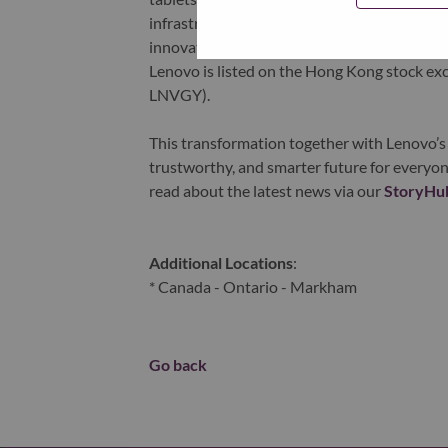
infrastructure), software, solutions, and s
innovation is building a more equitable, tr
Lenovo is listed on the Hong Kong stock e
LNVGY).
This transformation together with Lenovo’s 
trustworthy, and smarter future for everyon
read about the latest news via our
StoryHu
Additional Locations
:
* Canada - Ontario - Markham
Go back