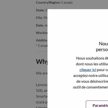
Country/Region:
Canada
State:
Ontario
City:
Markham
Date:
Jeudi, mai 21, 2026
Working Time:
Full-time
Additional Locations
:
Nous
* Canada - Ontario - Markham
person
Nous souhaitons êtr
Why Work at Lenovo
dont nous les utili
cliquer ici
pour co
We are Lenovo. We do what we say. We o
acceptez notre utilis
de vous désinscrire 
Lenovo is a US$83 billion revenue global t
outil de consentement
500, and serving millions of customers every
Smarter Technology for All, Lenovo has built
stack portfolio of AI-enabled, AI-ready, an
Paramètr
tablets), infrastructure (server, storage, 