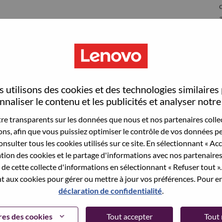
 utilisons des cookies et des technologies similaires
naliser le contenu et les publicités et analyser notre 
e transparents sur les données que nous et nos partenaires collec
sons, afin que vous puissiez optimiser le contrôle de vos données pe
nsulter tous les cookies utilisés sur ce site. En sélectionnant « Ac
wn what we do. We WOW our customers.
ation des cookies et le partage d'informations avec nos partenaire
de cette collecte d'informations en sélectionnant « Refuser tout ». 
echnology powerhouse, ranked #196 in the Fortune Global
 aux cookies pour gérer ou mettre à jour vos préférences. Pour en
 day in 180 markets. Focused on a bold vision to deliver
déclaration de confidentialité
.
 on its success as the world’s largest PC company with a full-
d AI-optimized devices (PCs, workstations, smartphones,
es des cookies
Tout accepter
Tout 
edge, high performance computing and software defined