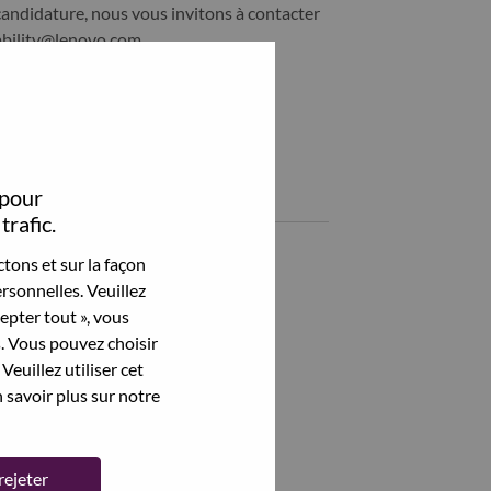
candidature, nous vous invitons à contacter
ability@lenovo.com
Partagez cet emploi:
Share Deal Engagement Manager with LinkedIn
Share Deal Engagement Manager with a friend via e-mail
 pour
Emplois similaires
trafic.
Voir tout
tons et sur la façon
rsonnelles. Veuillez
cepter tout », vous
s. Vous pouvez choisir
Veuillez utiliser cet
 savoir plus sur notre
rejeter