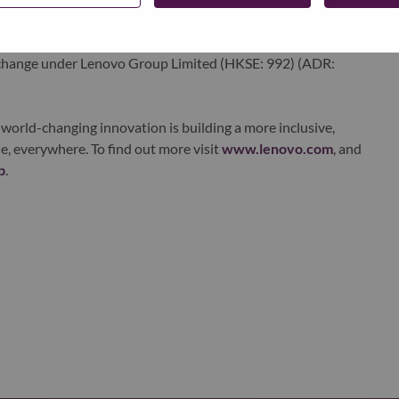
ervices. Lenovo’s continued investment in world-changing
ustworthy, and smarter future for everyone, everywhere.
xchange under Lenovo Group Limited (HKSE: 992) (ADR:
world-changing innovation is building a more inclusive,
e, everywhere. To find out more visit
www.lenovo.com
, and
b
.