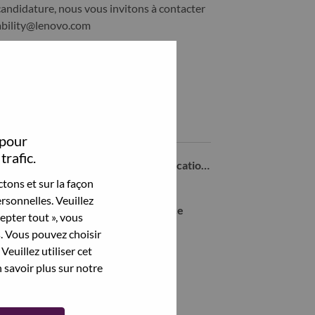
candidature, nous vous invitons à contacter
ability@lenovo.com
Partagez cet emploi:
hare Digital Designer with LinkedIn
Share Digital Designer with a friend via e-mail
Emplois similaires
 pour
trafic.
Senior Specialist, External Communications
SAO PAULO - SP, São Paulo, Brésil,
tons et sur la façon
rsonnelles. Veuillez
Gerente de Marketing - Performance
cepter tout », vous
SAO PAULO - SP, São Paulo, Brésil,
s. Vous pouvez choisir
Veuillez utiliser cet
Junior Global Project Manager
 savoir plus sur notre
SAO PAULO - SP, São Paulo, Brésil,
Product Marketing Specialist