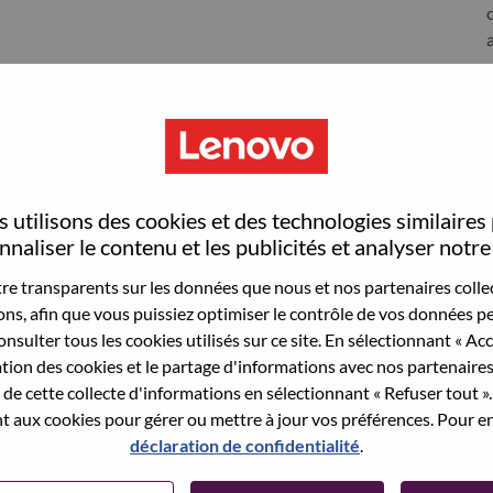
S
 utilisons des cookies et des technologies similaires
naliser le contenu et les publicités et analyser notre 
e transparents sur les données que nous et nos partenaires collec
sons, afin que vous puissiez optimiser le contrôle de vos données pe
nsulter tous les cookies utilisés sur ce site. En sélectionnant « Ac
ation des cookies et le partage d'informations avec nos partenaire
wn what we do. We WOW our customers.
de cette collecte d'informations en sélectionnant « Refuser tout ». 
 aux cookies pour gérer ou mettre à jour vos préférences. Pour en
echnology powerhouse, ranked #153 in the Fortune Global
déclaration de confidentialité
.
 day in 180 markets. Focused on a bold vision to deliver
 on its success as the world’s largest PC company with a full-