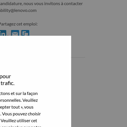
candidature, nous vous invitons à contacter
ability@lenovo.com
Partagez cet emploi:
hare Export Control Specialist with LinkedIn
Share Export Control Specialist with a friend via e-mail
Emplois similaires
Voir tout
 pour
trafic.
tons et sur la façon
rsonnelles. Veuillez
cepter tout », vous
s. Vous pouvez choisir
Veuillez utiliser cet