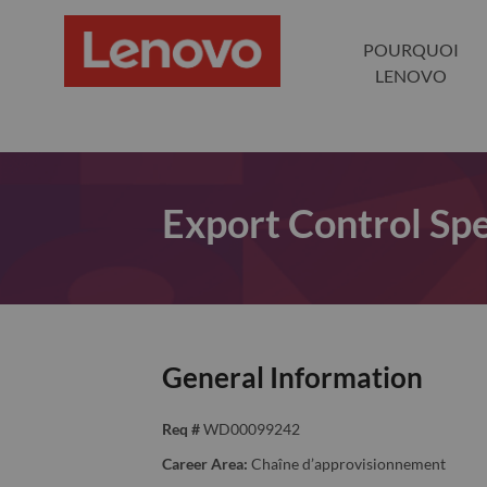
POURQUOI
LENOVO
Export Control Spe
General Information
Req #
WD00099242
Career Area:
Chaîne d’approvisionnement