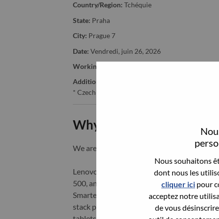
Country/Region:
Tchéquie
State:
Praha
City:
Prague 7
Date:
Vendredi, juin 26, 2026
Working Time:
Full-time
Additional Locations
:
* Czechia
Why Work at Lenovo
Nous
person
We are Lenovo. We do what we say. We o
Nous souhaitons êtr
Lenovo is a US$83 billion revenue global t
dont nous les utili
500, and serving millions of customers every
cliquer ici
pour co
Smarter Technology for All, Lenovo has built
acceptez notre utilis
stack portfolio of AI-enabled, AI-ready, an
de vous désinscrire 
tablets), infrastructure (server, storage, 