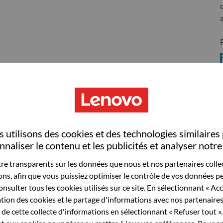
S
 utilisons des cookies et des technologies similaires
naliser le contenu et les publicités et analyser notre 
wn what we do. We WOW our customers.
e transparents sur les données que nous et nos partenaires collec
echnology powerhouse, ranked #153 in the Fortune Global
sons, afin que vous puissiez optimiser le contrôle de vos données pe
 day in 180 markets. Focused on a bold vision to deliver
nsulter tous les cookies utilisés sur ce site. En sélectionnant « Ac
 on its success as the world’s largest PC company with a full-
ation des cookies et le partage d'informations avec nos partenaire
d AI-optimized devices (PCs, workstations, smartphones,
de cette collecte d'informations en sélectionnant « Refuser tout ». 
edge, high performance computing and software defined