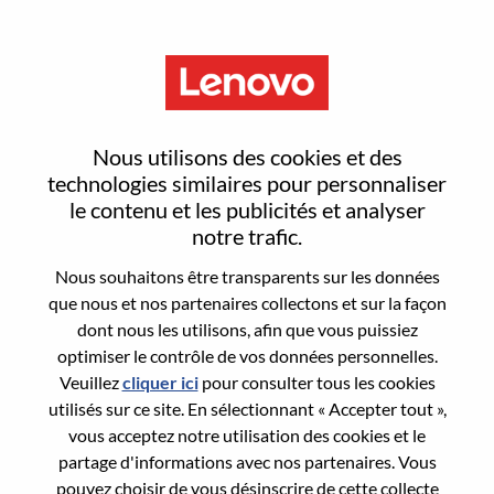
Menu
FP&A Specialist
Nous utilisons des cookies et des
technologies similaires pour personnaliser
le contenu et les publicités et analyser
notre trafic.
Nous souhaitons être transparents sur les données
General Information
que nous et nos partenaires collectons et sur la façon
dont nous les utilisons, afin que vous puissiez
Req #
WD00098759
optimiser le contrôle de vos données personnelles.
Career Area:
Comptabilité/Finances
Veuillez
cliquer ici
pour consulter tous les cookies
utilisés sur ce site. En sélectionnant « Accepter tout »,
Country/Region:
États-Unis d’Amérique
vous acceptez notre utilisation des cookies et le
State:
Illinois
partage d'informations avec nos partenaires. Vous
City:
Chicago
pouvez choisir de vous désinscrire de cette collecte