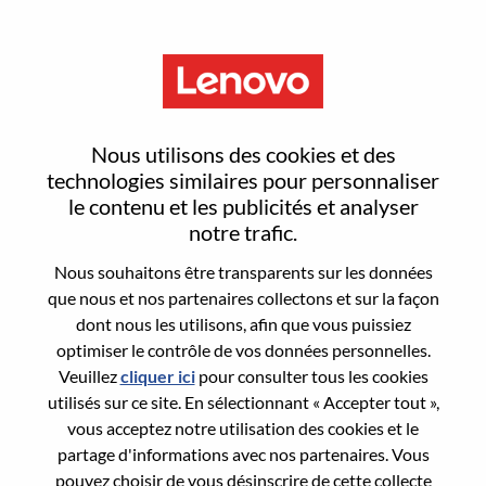
Menu
Field Global Account Manager
Nous utilisons des cookies et des
technologies similaires pour personnaliser
le contenu et les publicités et analyser
notre trafic.
Nous souhaitons être transparents sur les données
General Information
que nous et nos partenaires collectons et sur la façon
dont nous les utilisons, afin que vous puissiez
Req #
WD00091515
optimiser le contrôle de vos données personnelles.
Career Area:
Ventes
Veuillez
cliquer ici
pour consulter tous les cookies
utilisés sur ce site. En sélectionnant « Accepter tout »,
Country/Region:
Japon
vous acceptez notre utilisation des cookies et le
State:
Tokyo
partage d'informations avec nos partenaires. Vous
City:
Chiyoda-Ku
pouvez choisir de vous désinscrire de cette collecte