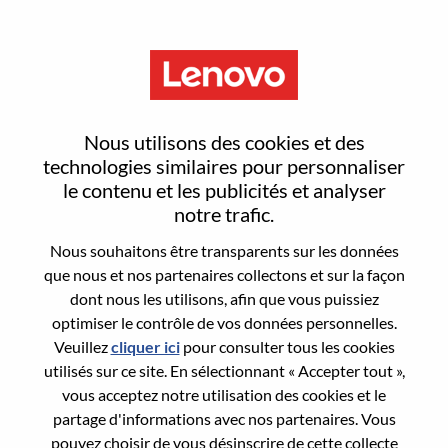
Menu
Financial P&A Manager
Nous utilisons des cookies et des
technologies similaires pour personnaliser
le contenu et les publicités et analyser
notre trafic.
Nous souhaitons être transparents sur les données
General Information
que nous et nos partenaires collectons et sur la façon
dont nous les utilisons, afin que vous puissiez
Req #
WD00099459
optimiser le contrôle de vos données personnelles.
Career Area:
Comptabilité/Finances
Veuillez
cliquer ici
pour consulter tous les cookies
utilisés sur ce site. En sélectionnant « Accepter tout »,
Country/Region:
Colombie
vous acceptez notre utilisation des cookies et le
State:
Cundinamarca
partage d'informations avec nos partenaires. Vous
City:
BOGOTA DC
pouvez choisir de vous désinscrire de cette collecte