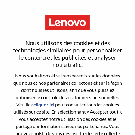
Menu
Global Advisory Testing
Nous utilisons des cookies et des
Engineer
technologies similaires pour personnaliser
le contenu et les publicités et analyser
notre trafic.
Nous souhaitons être transparents sur les données
que nous et nos partenaires collectons et sur la façon
dont nous les utilisons, afin que vous puissiez
General Information
optimiser le contrôle de vos données personnelles.
Veuillez
cliquer ici
pour consulter tous les cookies
Req #
WD00100516
utilisés sur ce site. En sélectionnant « Accepter tout »,
Career Area:
Ingénierie
vous acceptez notre utilisation des cookies et le
partage d'informations avec nos partenaires. Vous
Country/Region:
États-Unis d’Amérique
pouvez choisir de vous désinscrire de cette collecte