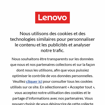
Menu
Global Channel Manger AMD
Nous utilisons des cookies et des
technologies similaires pour personnaliser
le contenu et les publicités et analyser
notre trafic.
Nous souhaitons être transparents sur les données
General Information
que nous et nos partenaires collectons et sur la façon
dont nous les utilisons, afin que vous puissiez
Req #
WD00100563
optimiser le contrôle de vos données personnelles.
Career Area:
Service après-vente
Veuillez
cliquer ici
pour consulter tous les cookies
utilisés sur ce site. En sélectionnant « Accepter tout »,
Country/Region:
Royaume-Uni
vous acceptez notre utilisation des cookies et le
State:
Hampshire
partage d'informations avec nos partenaires. Vous
City:
Farnborough
pouvez choisir de vous désinscrire de cette collecte