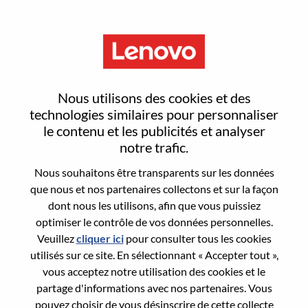
Menu
India Value Channel Specialist -
Nous utilisons des cookies et des
Visual & Accessories
technologies similaires pour personnaliser
le contenu et les publicités et analyser
notre trafic.
Nous souhaitons être transparents sur les données
que nous et nos partenaires collectons et sur la façon
dont nous les utilisons, afin que vous puissiez
General Information
optimiser le contrôle de vos données personnelles.
Veuillez
cliquer ici
pour consulter tous les cookies
Req #
WD00097350
utilisés sur ce site. En sélectionnant « Accepter tout »,
Career Area:
Ventes
vous acceptez notre utilisation des cookies et le
partage d'informations avec nos partenaires. Vous
Country/Region:
Inde
pouvez choisir de vous désinscrire de cette collecte