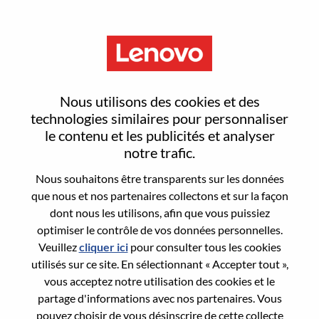
Menu
Inside Sales Representative
Nous utilisons des cookies et des
technologies similaires pour personnaliser
le contenu et les publicités et analyser
notre trafic.
Nous souhaitons être transparents sur les données
General Information
que nous et nos partenaires collectons et sur la façon
dont nous les utilisons, afin que vous puissiez
Req #
WD00101246
optimiser le contrôle de vos données personnelles.
Career Area:
Ventes
Veuillez
cliquer ici
pour consulter tous les cookies
utilisés sur ce site. En sélectionnant « Accepter tout »,
Country/Region:
Inde
vous acceptez notre utilisation des cookies et le
State:
Karnataka
partage d'informations avec nos partenaires. Vous
City:
BANGALORE
pouvez choisir de vous désinscrire de cette collecte