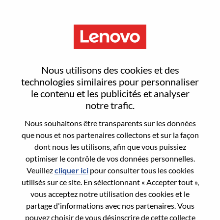
Menu
LA Storage TAM
Nous utilisons des cookies et des
technologies similaires pour personnaliser
le contenu et les publicités et analyser
notre trafic.
Nous souhaitons être transparents sur les données
General Information
que nous et nos partenaires collectons et sur la façon
dont nous les utilisons, afin que vous puissiez
Req #
WD00100043
optimiser le contrôle de vos données personnelles.
Career Area:
Services
Veuillez
cliquer ici
pour consulter tous les cookies
utilisés sur ce site. En sélectionnant « Accepter tout »,
Country/Region:
Brésil
vous acceptez notre utilisation des cookies et le
State:
São Paulo
partage d'informations avec nos partenaires. Vous
City:
Sao Paulo
pouvez choisir de vous désinscrire de cette collecte