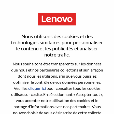
Menu
Large Enterprise Sales Manager
Nous utilisons des cookies et des
technologies similaires pour personnaliser
le contenu et les publicités et analyser
notre trafic.
Nous souhaitons être transparents sur les données
General Information
que nous et nos partenaires collectons et sur la façon
dont nous les utilisons, afin que vous puissiez
Req #
WD00100787
optimiser le contrôle de vos données personnelles.
Career Area:
Ventes
Veuillez
cliquer ici
pour consulter tous les cookies
utilisés sur ce site. En sélectionnant « Accepter tout »,
Country/Region:
Royaume-Uni
vous acceptez notre utilisation des cookies et le
State:
Hampshire
partage d'informations avec nos partenaires. Vous
City:
Farnborough
pouvez choisir de vous désinscrire de cette collecte